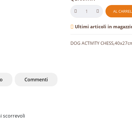
AL CARRE
Ultimi articoli in magazzi

DOG ACTIVITY CHESS,40x27c
to
Commenti
i scorrevoli