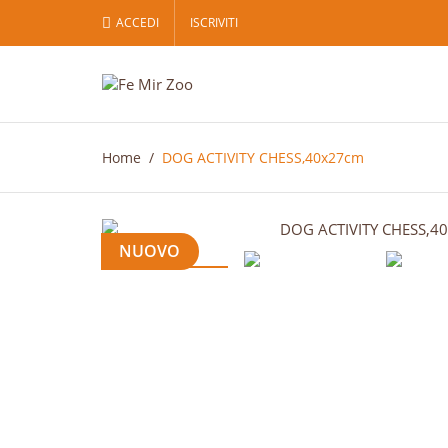
ACCEDI
ISCRIVITI
PR
((T
AC
Dev
((L
des
Home
DOG ACTIVITY CHESS,40x27cm
NUOVO