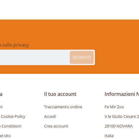
a sulla privacy
ISCRIVITI
a
Il tuo account
Informazioni 
ni
Tracciamento ordine
Fe Mir Zoo
 Cookie Policy
Accedi
V.le Giulio Cesare 
e Condizioni
Crea account
28100 NOVARA
l sito
Italia