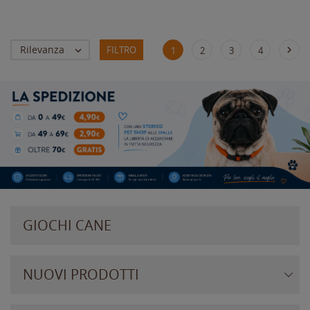
Rilevanza
FILTRO


1
2
3
4
GIOCHI CANE
NUOVI PRODOTTI