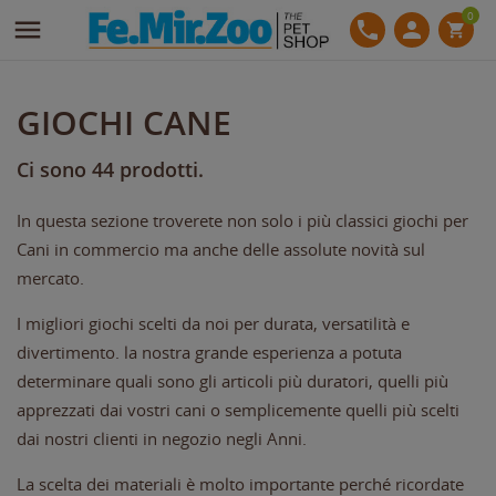
0

phone
person
PREFERITI
((MODALTITLE))
CREA LISTA DEI DESIDERI
ACCEDI
shopping_cart
Crea nuova lista
add_circle_outline
((confirmMessage))
Devi avere effettuato l'accesso per salvare dei prodotti
NOME LISTA DEI DESIDERI
nella tua lista dei desideri.
GIOCHI CANE
((cancelText))
((modalDeleteText))
Ci sono 44 prodotti.
Annulla
Accedi
In questa sezione troverete non solo i più classici giochi per
Annulla
Crea lista dei desideri
Cani in commercio ma anche delle assolute novità sul
mercato.
I migliori giochi scelti da noi per durata, versatilità e
divertimento. la nostra grande esperienza a potuta
determinare quali sono gli articoli più duratori, quelli più
apprezzati dai vostri cani o semplicemente quelli più scelti
dai nostri clienti in negozio negli Anni.
La scelta dei materiali è molto importante perché ricordate