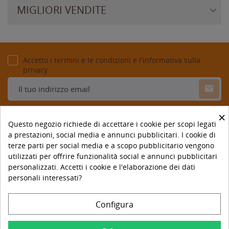
MIGLIORI VENDITE
Accetto i termini e le condizioni e l'informativa sulla
privacy
×
Questo negozio richiede di accettare i cookie per scopi legati
a prestazioni, social media e annunci pubblicitari. I cookie di
terze parti per social media e a scopo pubblicitario vengono
utilizzati per offrire funzionalità social e annunci pubblicitari
personalizzati. Accetti i cookie e l'elaborazione dei dati

LA NOSTRA STORIA
personali interessati?

Azienda
Configura

Il Tuo Account