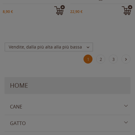
8,90 €
22,90 €
Vendite, dalla più alta alla più bassa


1
2
3
HOME
CANE
GATTO